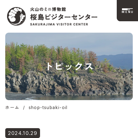
MENU
桜島ビジターセンタ
トピックス
ー公式サイト | 火山
のミニ博物館
ホーム
/
shop-tsubaki-oil
2024.10.29