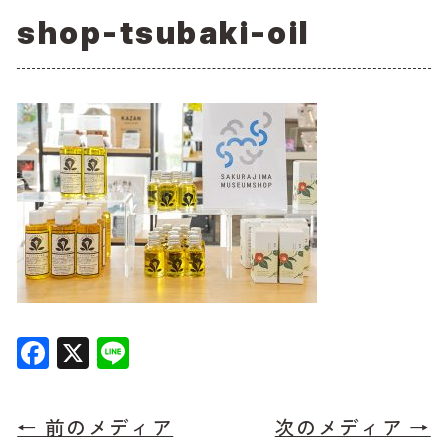
shop-tsubaki-oil
F
X
Li
a
n
c
e
← 前のメディア
次のメディア →