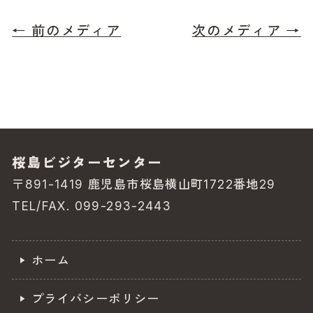
a
n
c
e
← 前のメディア
次のメディア →
e
b
o
o
k
桜島ビジターセンター
〒891-1419 鹿児島市桜島横山町1722番地29
TEL/FAX. 099-293-2443
ホーム
プライバシーポリシー