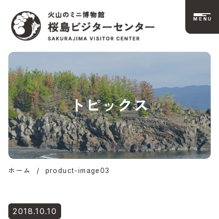
MENU
桜島ビジターセンタ
トピックス
ー公式サイト | 火山
のミニ博物館
ホーム
/
product-image03
2018.10.10