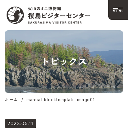
MENU
桜島ビジターセンタ
トピックス
ー公式サイト | 火山
のミニ博物館
ホーム
/
manual-blocktemplate-image01
2023.05.11