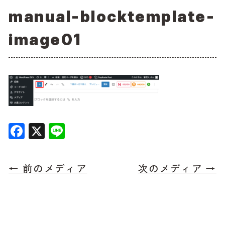
manual-blocktemplate-
image01
F
X
Li
a
n
c
e
← 前のメディア
次のメディア →
e
b
o