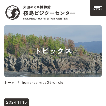
MENU
桜島ビジターセンタ
トピックス
ー公式サイト | 火山
のミニ博物館
ホーム
/
home-service05-circle
2024.11.15