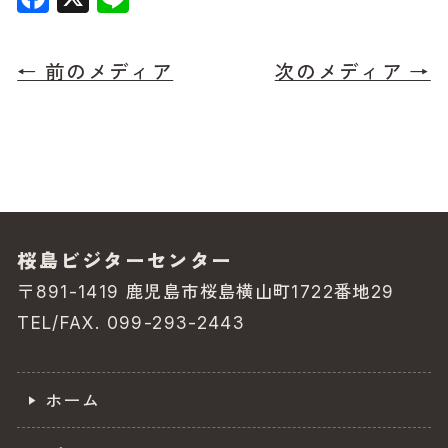
a
n
c
e
← 前のメディア
次のメディア →
e
b
o
o
k
桜島ビジターセンター
〒891-1419 鹿児島市桜島横山町1722番地29
TEL/FAX. 099-293-2443
ホーム