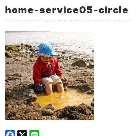
home-service05-circle
F
X
Li