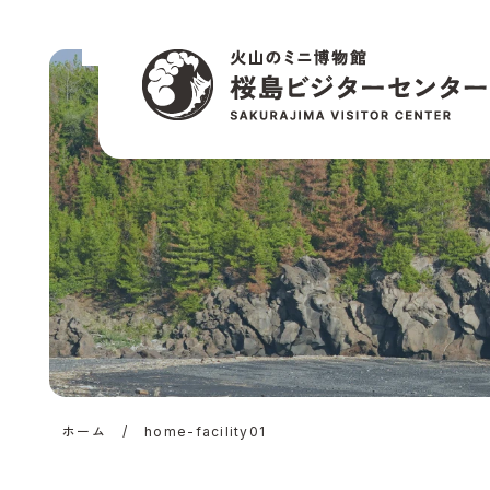
桜島ビジターセン
公式サイト | 火山
ニ博物館
ホーム
/
home-facility01