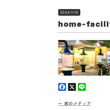
2024.11.15
home-facil
F
X
Li
a
n
c
e
← 前のメディア