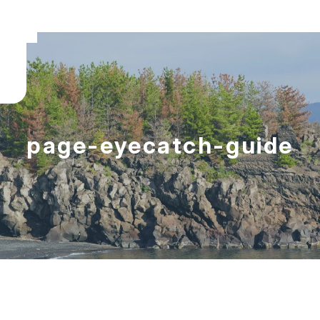
ター
page-eyecatch-guide
のミ