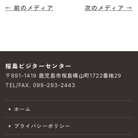
c
e
← 前のメディア
次のメディア →
e
b
o
o
k
桜島ビジターセンター
〒891-1419 鹿児島市桜島横山町1722番地29
TEL/FAX. 099-293-2443
ホーム
プライバシーポリシー