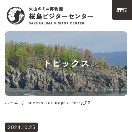
MENU
桜島ビジターセンタ
トピックス
ー公式サイト | 火山
のミニ博物館
ホーム
/
access-sakurajima-ferry_02
2024.10.25